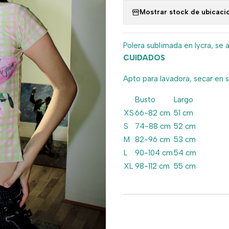
Mostrar stock de ubicaci
Polera sublimada en lycra, se a
CUIDADOS
Apto para lavadora, secar en 
Busto
Largo
XS
66-82 cm
51 cm
S
74-88 cm
52 cm
M
82-96 cm
53 cm
L
90-104 cm
54 cm
XL
98-112 cm
55 cm