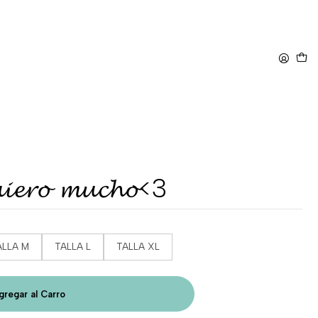
𝓮𝓻𝓸 𝓶𝓾𝓬𝓱𝓸<3
ALLA M
TALLA L
TALLA XL
gregar al Carro