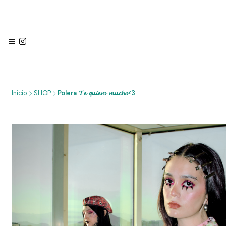
Inicio
SHOP
Polera 𝓣𝓮 𝓺𝓾𝓲𝓮𝓻𝓸 𝓶𝓾𝓬𝓱𝓸<3