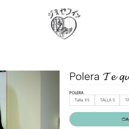
Polera 𝓣𝓮 𝓺𝓾
POLERA
Talla XS
TALLA S
T
A